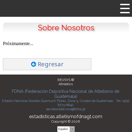
Sobre Nosotros
Próximamente...
Regresar
REVSYS ®
Athletics
FDNA (Federación Deportiva Nacional de Atletismo de
Guatemala)
Estadio Nacional Doroteo Guamuch Flores, Zona 5, Ciudad de Guatemala - Tel. (505)
8775-6640
secretariatecnica@fdna.gt
estadisticas.atletismofdnagt.com
Copyright © 2026