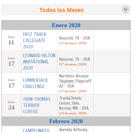
1950
2006
2007
2008
2009
2010
1 evento
19 eventos
32 eventos
26 eventos
64 eventos
38 eventos
Todos los Meses
2011
2012
2013
2014
2015
2016
Enero
Febrero
Marzo
Diciembre
42 eventos
63 eventos
40 eventos
38 eventos
42 eventos
53 eventos
4 eventos
6 eventos
3 eventos
3 eventos
Enero 2020
2017
2018
2019
2020
2021
2022
Todos
47 eventos
57 eventos
50 eventos
16 eventos
55 eventos
65 eventos
FAST TRACK
16 eventos
2023
2024
2025
2026
Enero
Houston, TX - USA
COLLEGIATE
11
93 eventos
40 eventos
25 eventos
17 eventos
(11 de enero, 2020)
2020
LEONARD HILTON
Enero
Houston, TX - USA
INVITATIONAL
17
(17 de enero, 2020)
2020
Northern Arizona-
LUMBERJACK
Enero
Skydome, Flagstaff,
17
CHALLENGE
AZ - USA
(17 de enero, 2020)
Track&Tennis
JOHN THOMAS
Enero
Center, Univ.
TERRIER
24
Boston, MA - USA
CLASSIC
(24 de enero, 2020)
Febrero 2020
Avenida Reforma,
CAMPEONATO