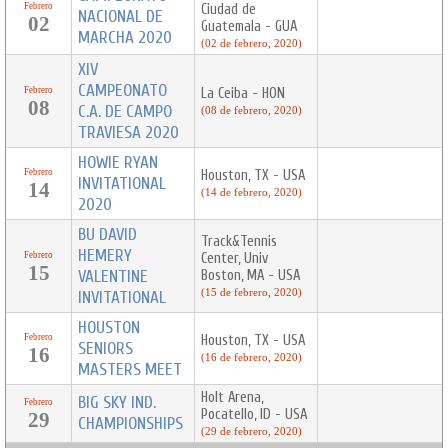
Febrero
Ciudad de
NACIONAL DE
02
Guatemala - GUA
MARCHA 2020
(02 de febrero, 2020)
XIV
CAMPEONATO
Febrero
La Ceiba - HON
08
C.A. DE CAMPO
(08 de febrero, 2020)
TRAVIESA 2020
HOWIE RYAN
Febrero
Houston, TX - USA
INVITATIONAL
14
(14 de febrero, 2020)
2020
BU DAVID
Track&Tennis
HEMERY
Febrero
Center, Univ
15
VALENTINE
Boston, MA - USA
INVITATIONAL
(15 de febrero, 2020)
HOUSTON
Febrero
Houston, TX - USA
SENIORS
16
(16 de febrero, 2020)
MASTERS MEET
Holt Arena,
BIG SKY IND.
Febrero
Pocatello, ID - USA
29
CHAMPIONSHIPS
(29 de febrero, 2020)