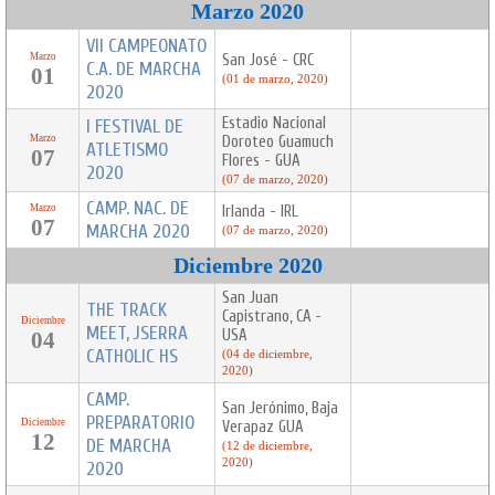
Marzo 2020
VII CAMPEONATO
Marzo
San José - CRC
C.A. DE MARCHA
01
(01 de marzo, 2020)
2020
Estadio Nacional
I FESTIVAL DE
Marzo
Doroteo Guamuch
ATLETISMO
07
Flores - GUA
2020
(07 de marzo, 2020)
CAMP. NAC. DE
Marzo
Irlanda - IRL
07
MARCHA 2020
(07 de marzo, 2020)
Diciembre 2020
San Juan
THE TRACK
Capistrano, CA -
Diciembre
MEET, JSERRA
USA
04
CATHOLIC HS
(04 de diciembre,
2020)
CAMP.
San Jerónimo, Baja
PREPARATORIO
Diciembre
Verapaz GUA
12
DE MARCHA
(12 de diciembre,
2020)
2020